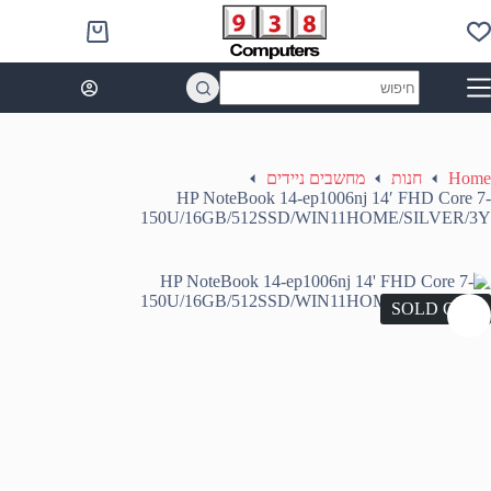
Ski
t
Shopping
conten
cart
No
results
Home
חנות
מחשבים ניידים
HP NoteBook 14-ep1006nj 14′ FHD Core 7-
150U/16GB/512SSD/WIN11HOME/SILVER/3Y
SOLD OUT