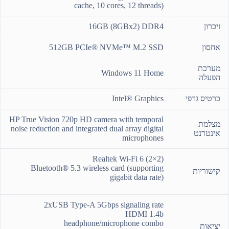
cache, 10 cores, 12 threads)
זיכרון
16GB (8GBx2) DDR4
אחסון
512GB PCIe® NVMe™ M.2 SSD
מערכת
Windows 11 Home
הפעלה
כרטיס גרפי
Intel® Graphics
HP True Vision 720p HD camera with temporal
מצלמת
noise reduction and integrated dual array digital
אינטרנט
microphones
Realtek Wi-Fi 6 (2×2)
Bluetooth® 5.3 wireless card (supporting
קישוריות
gigabit data rate)
2xUSB Type-A 5Gbps signaling rate
HDMI 1.4b
headphone/microphone combo
יציאות