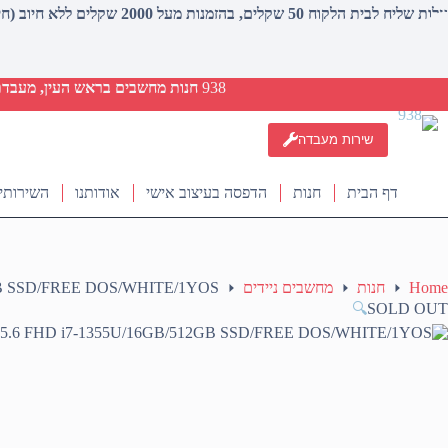
עלות שליח לבית הלקוח 50 שקלים, בהזמנות מעל 2000 שקלים ללא חיוב (חינם)
938
חנות מחשבים בראש העין, מעבדת ת
שירות מעבדה
דף הבית
חנות
הדפסה בעיצוב אישי
אודותנו
השירותי
Home
חנות
מחשבים ניידים
12GB SSD/FREE DOS/WHITE/1YOS
🔍
SOLD OUT