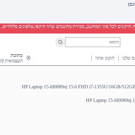
יקונים לכל סוגי המחשב, מכירת מחשבים וציוד היקפי,טלפונים סלולרים, ט
No
results
כתובת
ם שלנו
תקנון אתר
העצמאות 19 ראש העין
HP Laptop 15-fd0089nj 15.6 FHD i7-1355U/16GB/5