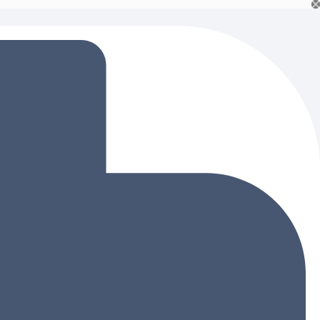
Ski
t
conten