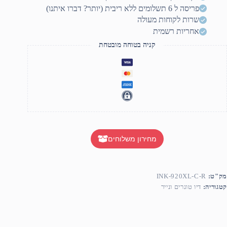
בע
פריסה ל 6 תשלומים ללא ריבית (יותר? דברו איתנו)
חול
דול
שרות לקוחות מעולה
אחריות רשמית
קניה בטוחה מובטחת
מחירון משלוחים
מק"ט:
INK-920XL-C-R
קטגוריה:
דיו טונרים ונייר