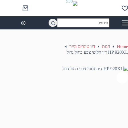
Ski
t
Shopping
conten
cart
No
results
Home
חנות
דיו טונרים ונייר
HP 920XL דיו חלופי צבע כחול גדול