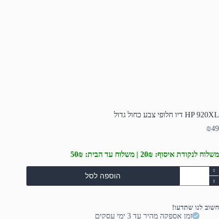
HP 920XL דיו חלופי צבע כחול גדול
₪
49
משלוח לנקודת איסוף: 20₪ | משלוח עד הבית: 50₪
מות
הוספה לסל
ל
H
920X
יו
חשוב לנו שתדעו!
לופי
זמן אספקה מהיר עד 3 ימי עסקים