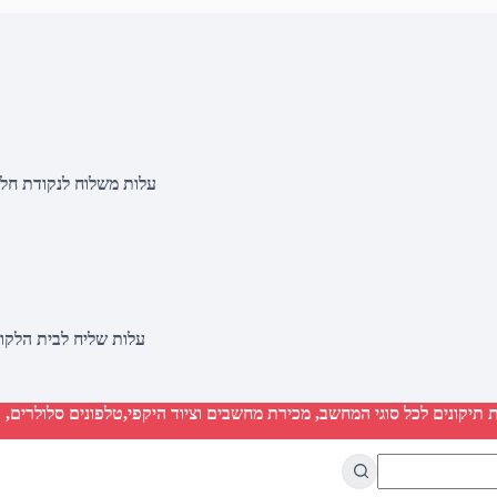
עלות משלוח לנקודת חלוקה 20 שקלים, בהזמנות מעל 500 שקלים ללא ח
עלות שליח לבית הלקוח 50 שקלים, בהזמנות מעל 2000 שקלים ללא חיוב 
יקונים לכל סוגי המחשב, מכירת מחשבים וציוד היקפי,טלפונים סלולרים, ט