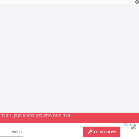
Ski
t
conten
938
חנות מחשבים בראש העין, מעבדת ת
No
שירות מעבדה
results