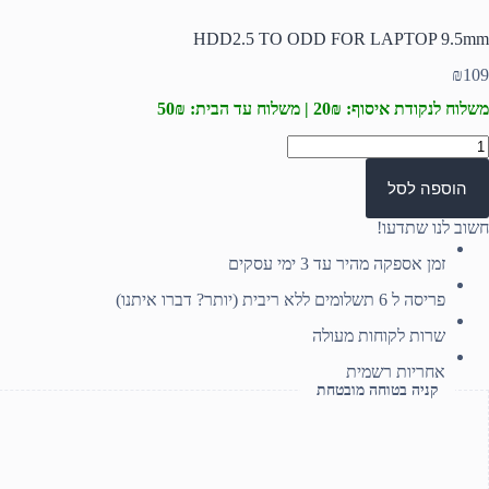
HDD2.5 TO ODD FOR LAPTOP 9.5mm
₪
109
משלוח לנקודת איסוף: 20₪ | משלוח עד הבית: 50₪
מות
ל
HDD2.
הוספה לסל
T
OD
חשוב לנו שתדעו!
FO
LAPTO
זמן אספקה מהיר עד 3 ימי עסקים
9.5m
פריסה ל 6 תשלומים ללא ריבית (יותר? דברו איתנו)
שרות לקוחות מעולה
אחריות רשמית
קניה בטוחה מובטחת