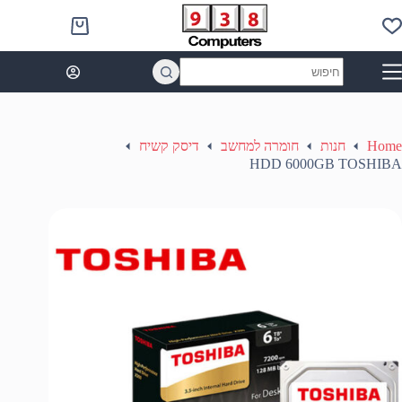
Ski
t
Shopping
conten
cart
No
results
Home
חנות
חומרה למחשב
דיסק קשיח
HDD 6000GB TOSHIBA