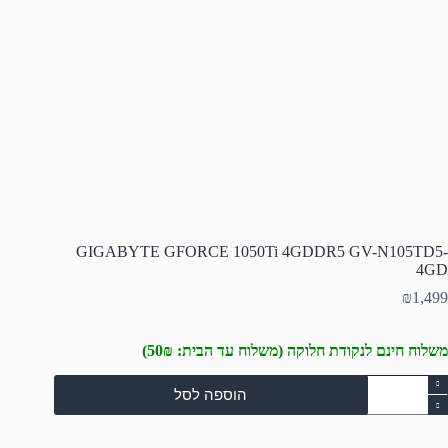
GIGABYTE GFORCE 1050Ti 4GDDR5 GV-N105TD5-
4GD
₪
1,499
משלוח חינם לנקודת חלוקה (משלוח עד הבית: 50₪)
מות
הוספה לסל
ל
GIGABYT
GFORC