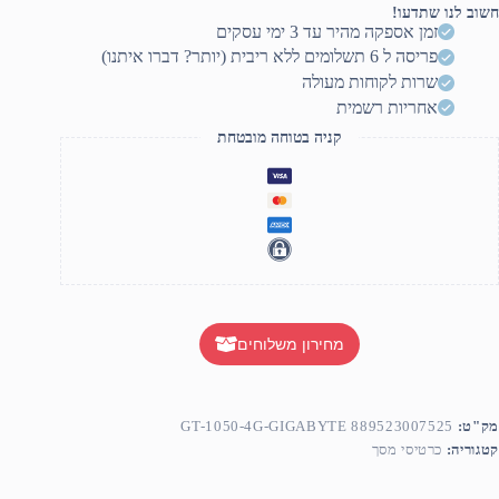
1050T
חשוב לנו שתדעו!
4GDDR
זמן אספקה מהיר עד 3 ימי עסקים
GV
פריסה ל 6 תשלומים ללא ריבית (יותר? דברו איתנו)
N105TD5
4G
שרות לקוחות מעולה
אחריות רשמית
קניה בטוחה מובטחת
מחירון משלוחים
מק"ט:
GT-1050-4G-GIGABYTE 889523007525
קטגוריה:
כרטיסי מסך