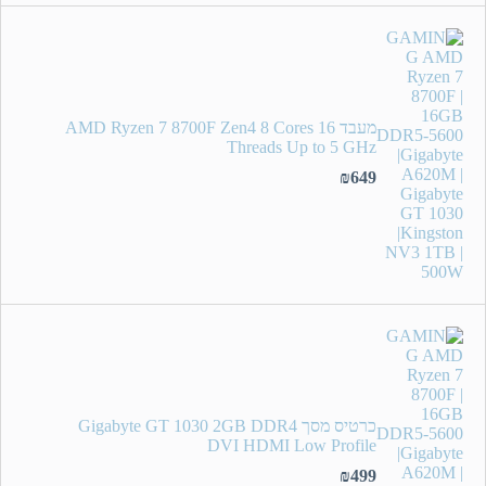
מעבד AMD Ryzen 7 8700F Zen4 8 Cores 16
Threads Up to 5 GHz
₪
649
כרטיס מסך Gigabyte GT 1030 2GB DDR4
DVI HDMI Low Profile
₪
499