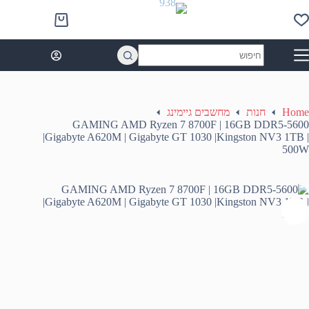
Ski
t
Shopping
conten
cart
No
results
Home
חנות
מחשבים גיימינג
GAMING AMD Ryzen 7 8700F | 16GB DDR5-5600
|Gigabyte A620M | Gigabyte GT 1030 |Kingston NV3 1TB |
500W