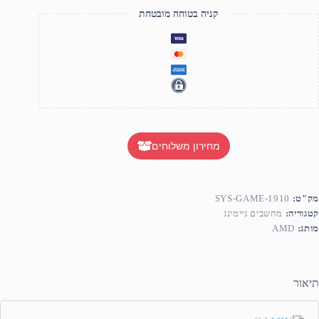
|Gigabyt
A620
קניה בטוחה מובטחת
Gigabyt
G
103
|Kingsto
NV
1T
500
מחירון משלוחים
מק"ט:
SYS-GAME-1910
קטגוריה:
מחשבים גיימינג
מותג:
AMD
תיאור