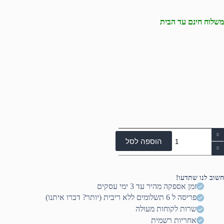
משלוח חינם עד הבית
מות
ל
הוספה לסל
GAMIN
AM
Ryze
חשוב לנו שתדעו!
8700
זמן אספקה מהיר עד 3 ימי עסקים
פריסה ל 6 תשלומים ללא ריבית (יותר? דברו איתנו)
16G
DDR5
שרות לקוחות מעולה
560
אחריות רשמית