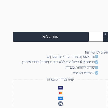
מות
הוספה לסל
ל
DEL
VOSTR
340
חשוב לנו שתדעו!
14.
זמן אספקה מהיר עד 3 ימי עסקים
FHD/I3
פריסה ל 6 תשלומים ללא ריבית (יותר? דברו איתנו)
1005G1/8GB/256SSD/Inte
UHD/3C/DOS/3YO
שרות לקוחות מעולה
אחריות רשמית
קניה בטוחה מובטחת