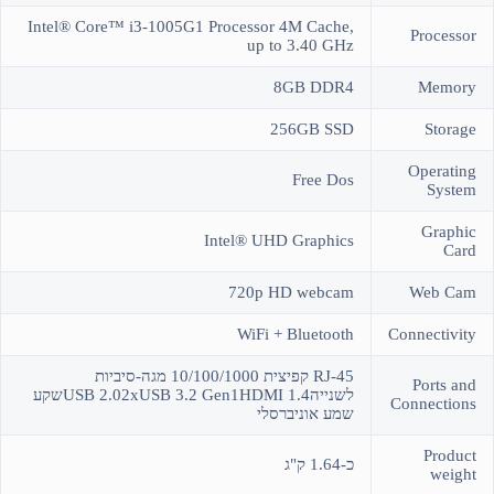
Intel® Core™ i3-1005G1 Processor 4M Cache,
Processor
up to 3.40 GHz
8GB DDR4
Memory
256GB SSD
Storage
Operating
Free Dos
System
Graphic
Intel® UHD Graphics
Card
720p HD webcam
Web Cam
WiFi + Bluetooth
Connectivity
RJ-45 קפיצית 10/100/1000 מגה-סיביות
Ports and
לשנייהUSB 2.02xUSB 3.2 Gen1HDMI 1.4שקע
Connections
שמע אוניברסלי
Product
כ-1.64 ק"ג
weight