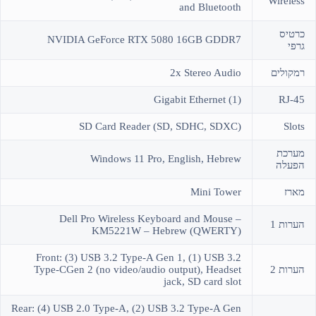
Wireless
and Bluetooth
כרטיס
NVIDIA GeForce RTX 5080 16GB GDDR7
גרפי
רמקולים
2x Stereo Audio
(1) Gigabit Ethernet
RJ-45
SD Card Reader (SD, SDHC, SDXC)
Slots
מערכת
Windows 11 Pro, English, Hebrew
הפעלה
מארז
Mini Tower
Dell Pro Wireless Keyboard and Mouse –
הערות 1
KM5221W – Hebrew (QWERTY)
Front: (3) USB 3.2 Type-A Gen 1, (1) USB 3.2
הערות 2
Type-CGen 2 (no video/audio output), Headset
jack, SD card slot
Rear: (4) USB 2.0 Type-A, (2) USB 3.2 Type-A Gen