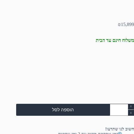
₪
15,899
משלוח חינם עד הבית
מות
הוספה לסל
ל
Del
Towe
Plu
חשוב לנו שתדעו!
EBT225