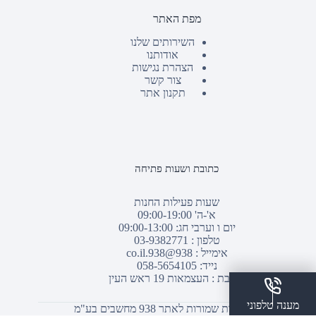
מפת האתר
השירותים שלנו
אודותנו
הצהרת נגישות
צור קשר
תקנון אתר
כתובת ושעות פתיחה
שעות פעילות החנות
א'-ה' 09:00-19:00
יום ו וערבי חג: 09:00-13:00
טלפון :
03-9382771
אימייל :
938@938.co.il
נייד: 058-5654105
כתובת : העצמאות 19 ראש העין
מענה טלפוני
© כל הזכויות שמורות לאתר 938 מחשבים בע"מ