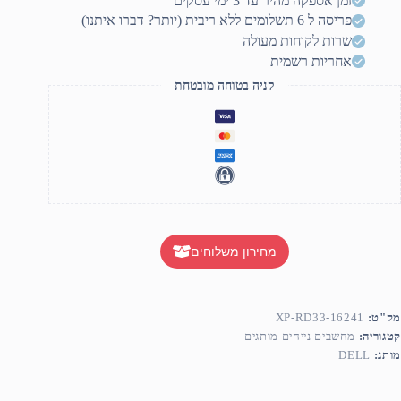
זמן אספקה מהיר עד 3 ימי עסקים
Inte
פריסה ל 6 תשלומים ללא ריבית (יותר? דברו איתנו)
Cor
Ultra 
שרות לקוחות מעולה
285
אחריות רשמית
1TB SS
Nvidi
קניה בטוחה מובטחת
RTX 508
16G
XP
RD33
1624
מחירון משלוחים
מק"ט:
XP-RD33-16241
קטגוריה:
מחשבים נייחים מותגים
מותג:
DELL