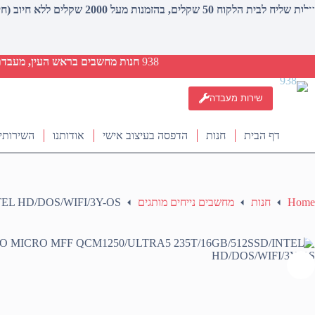
עלות שליח לבית הלקוח 50 שקלים, בהזמנות מעל 2000 שקלים ללא חיוב (חינם)
938
חנות מחשבים בראש העין, מעבדת ת
שירות מעבדה
דף הבית
חנות
הדפסה בעיצוב אישי
אודותנו
השירותי
Home
חנות
מחשבים נייחים מותגים
TEL HD/DOS/WIFI/3Y-OS