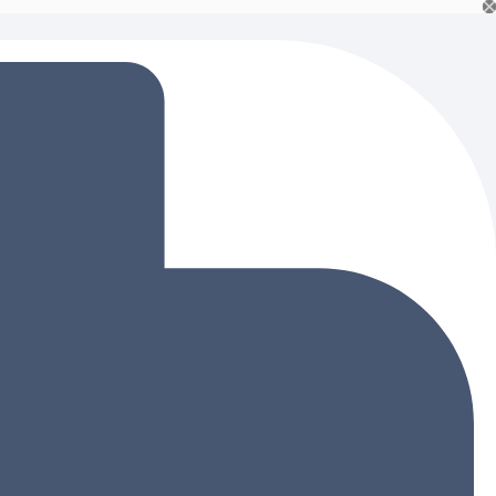
Ski
t
conten