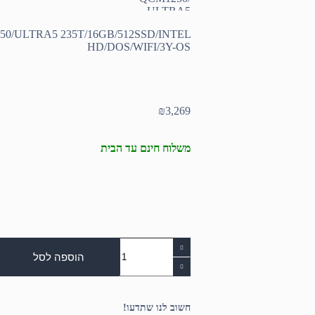
50/ULTRA5 235T/16GB/512SSD/INTEL
HD/DOS/WIFI/3Y-OS
₪
3,269
משלוח חינם עד הבית
כמות
של
הוספה לסל
Dell
PRO
MICRO
MFF
חשוב לנו שתדעו!
QCM1250/ULTRA5