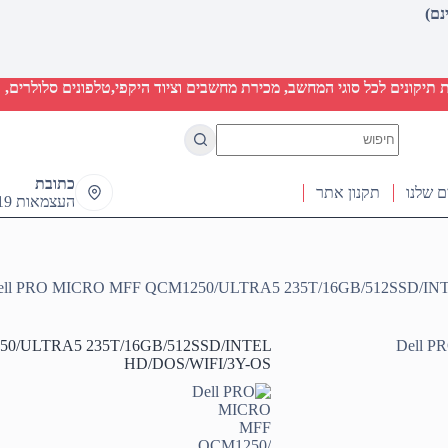
יקונים לכל סוגי המחשב, מכירת מחשבים וציוד היקפי,טלפונים סלולרים, ט
No
results
כתובת
ם שלנו
תקנון אתר
העצמאות 19 ראש העין
ell PRO MICRO MFF QCM1250/ULTRA5 235T/16GB/512SSD/IN
50/ULTRA5 235T/16GB/512SSD/INTEL
HD/DOS/WIFI/3Y-OS