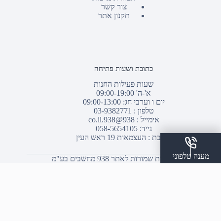
צור קשר
תקנון אתר
כתובת ושעות פתיחה
שעות פעילות החנות
א'-ה' 09:00-19:00
יום ו וערבי חג: 09:00-13:00
טלפון :
03-9382771
אימייל :
938@938.co.il
נייד: 058-5654105
כתובת : העצמאות 19 ראש העין
מענה טלפוני
© כל הזכויות שמורות לאתר 938 מחשבים בע"מ
שלח הודעת ווצאפ