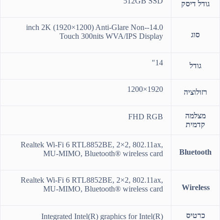
512GB SSD
גודל דיסק
14.0-inch 2K (1920×1200) Anti-Glare Non-
סוג
Touch 300nits WVA/IPS Display
14"
גודל
1920×1200
רזולוציה
מצלמה
FHD RGB
קדמית
Realtek Wi-Fi 6 RTL8852BE, 2×2, 802.11ax,
Bluetooth
MU-MIMO, Bluetooth® wireless card
Realtek Wi-Fi 6 RTL8852BE, 2×2, 802.11ax,
Wireless
MU-MIMO, Bluetooth® wireless card
כרטיס
Integrated Intel(R) graphics for Intel(R)