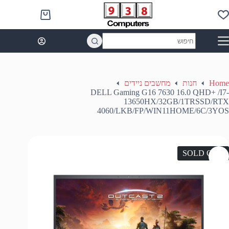
Ski
t
Shopping
conten
cart
No
results
Home
חנות
מחשבים ניידים
DELL Gaming G16 7630 16.0 QHD+ /I7-
13650HX/32GB/1TRSSD/RTX
4060/LKB/FP/WIN11HOME/6C/3YOS
SOLD OUT