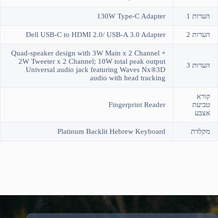
הערות 1
130W Type-C Adapter
הערות 2
Dell USB-C to HDMI 2.0/ USB-A 3.0 Adapter
Quad-speaker design with 3W Main x 2 Channel +
2W Tweeter x 2 Channel; 10W total peak output
הערות 3
Universal audio jack featuring Waves Nx®3D
audio with head tracking
קורא
טביעת
Fingerprint Reader
אצבע
מקלדת
Platinum Backlit Hebrew Keyboard