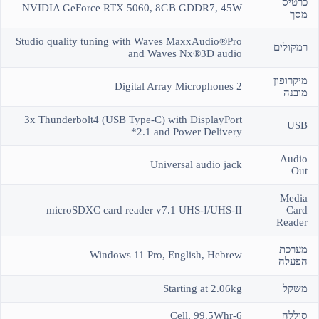
כרטיס
NVIDIA GeForce RTX 5060, 8GB GDDR7, 45W
מסך
Studio quality tuning with Waves MaxxAudio®Pro
רמקולים
and Waves Nx®3D audio
מיקרופון
2 Digital Array Microphones
מובנה
3x Thunderbolt4 (USB Type-C) with DisplayPort
USB
2.1 and Power Delivery*
Audio
Universal audio jack
Out
Media
microSDXC card reader v7.1 UHS-I/UHS-II
Card
Reader
מערכת
Windows 11 Pro, English, Hebrew
הפעלה
משקל
Starting at 2.06kg
סוללה
6-Cell, 99.5Whr