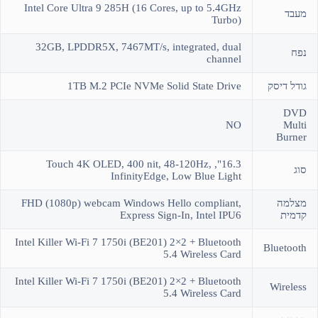
Intel Core Ultra 9 285H (16 Cores, up to 5.4GHz
מעבד
Turbo)
32GB, LPDDR5X, 7467MT/s, integrated, dual
נפח
channel
גודל דיסק
1TB M.2 PCIe NVMe Solid State Drive
DVD
NO
Multi
Burner
16.3", Touch 4K OLED, 400 nit, 48-120Hz,
סוג
InfinityEdge, Low Blue Light
מצלמה
FHD (1080p) webcam Windows Hello compliant,
קדמית
Express Sign-In, Intel IPU6
Intel Killer Wi-Fi 7 1750i (BE201) 2×2 + Bluetooth
Bluetooth
5.4 Wireless Card
Intel Killer Wi-Fi 7 1750i (BE201) 2×2 + Bluetooth
Wireless
5.4 Wireless Card