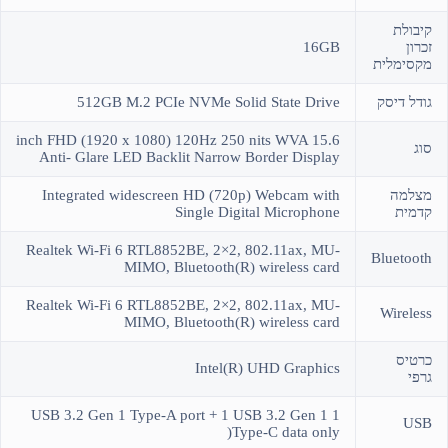
קיבולת
זכרון
16GB
מקסימלית
גודל דיסק
512GB M.2 PCIe NVMe Solid State Drive
15.6 inch FHD (1920 x 1080) 120Hz 250 nits WVA
סוג
Anti- Glare LED Backlit Narrow Border Display
מצלמה
Integrated widescreen HD (720p) Webcam with
קדמית
Single Digital Microphone
Realtek Wi-Fi 6 RTL8852BE, 2×2, 802.11ax, MU-
Bluetooth
MIMO, Bluetooth(R) wireless card
Realtek Wi-Fi 6 RTL8852BE, 2×2, 802.11ax, MU-
Wireless
MIMO, Bluetooth(R) wireless card
כרטיס
Intel(R) UHD Graphics
גרפי
1 USB 3.2 Gen 1 Type-A port + 1 USB 3.2 Gen 1
USB
Type-C data only(