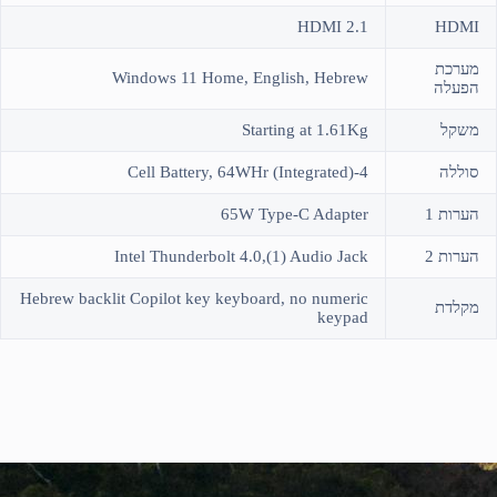
HDMI 2.1
HDMI
מערכת
Windows 11 Home, English, Hebrew
הפעלה
משקל
Starting at 1.61Kg
סוללה
4-Cell Battery, 64WHr (Integrated)
הערות 1
65W Type-C Adapter
הערות 2
Intel Thunderbolt 4.0,(1) Audio Jack
Hebrew backlit Copilot key keyboard, no numeric
מקלדת
keypad