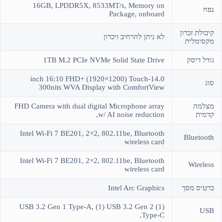
16GB, LPDDR5X, 8533MT/s, Memory on
נפח
Package, onboard
קיבולת זכרון
לא ניתן להרחיב זיכרון
מקסימלית
גודל דיסק
1TB M.2 PCIe NVMe Solid State Drive
14.0-inch 16:10 FHD+ (1920×1200) Touch
סוג
300nits WVA Display with ComfortView
מצלמה
FHD Camera with dual digital Microphone array
קדמית
w/ AI noise reduction,
Intel Wi-Fi 7 BE201, 2×2, 802.11be, Bluetooth
Bluetooth
wireless card
Intel Wi-Fi 7 BE201, 2×2, 802.11be, Bluetooth
Wireless
wireless card
כרטיס מסך
Intel Arc Graphics
(1) USB 3.2 Gen 1 Type-A, (1) USB 3.2 Gen 2
USB
Type-C,