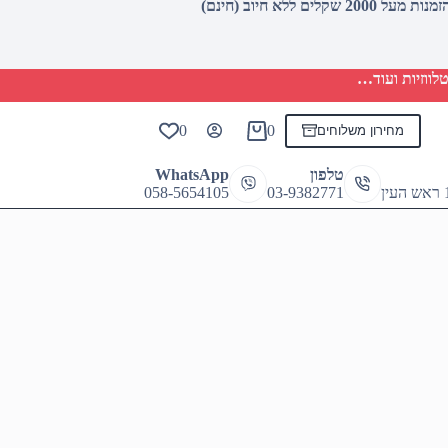
לווזיות ועוד…
0
0
מחירון משלוחים
Shopping
cart
טלפון
WhatsApp
058-5654105
03-9382771