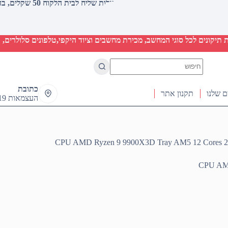
עלות שליח לבית הלקוח 50 שקלים, בהזמנות מעל 2000 שקלים ללא חיוב (חינם)
יקונים לכל סוגי המחשב, מכירת מחשבים וציוד היקפי,טלפונים סלולרים, ט
No
results
כתובת
ם שלנו
תקנון אתר
העצמאות 19 ראש העין
CPU AMD Ryzen 9 9900X3D Tray AM5 12 Cores 24 