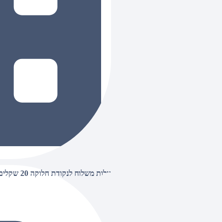
עלות משלוח לנקודת חלוקה 20 שקלים, בהזמנות מעל 500 שקלים ללא חיוב (חינם),