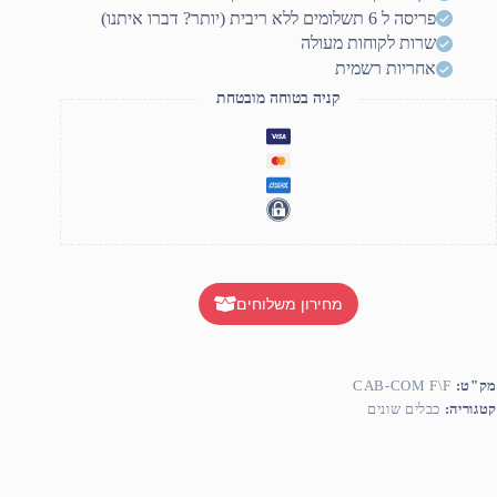
femal
פריסה ל 6 תשלומים ללא ריבית (יותר? דברו איתנו)
1.8mete
שרות לקוחות מעולה
אחריות רשמית
קניה בטוחה מובטחת
מחירון משלוחים
מק"ט:
CAB-COM F\F
קטגוריה:
כבלים שונים