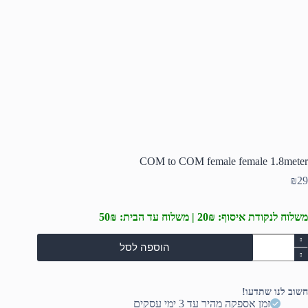
COM to COM female female 1.8meter
₪
29
משלוח לנקודת איסוף: 20₪ | משלוח עד הבית: 50₪
מות
הוספה לסל
ל
CO
t
CO
חשוב לנו שתדעו!
femal
זמן אספקה מהיר עד 3 ימי עסקים