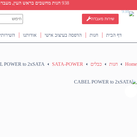
Ski
938
חנות מחשבים בראש העין, מעבדת ת
t
conten
No
שירות מעבדה
results
דף הבית
חנות
הדפסה בעיצוב אישי
אודותנו
השירותי
Home
חנות
כבלים
SATA-POWER
L POWER to 2xSATA