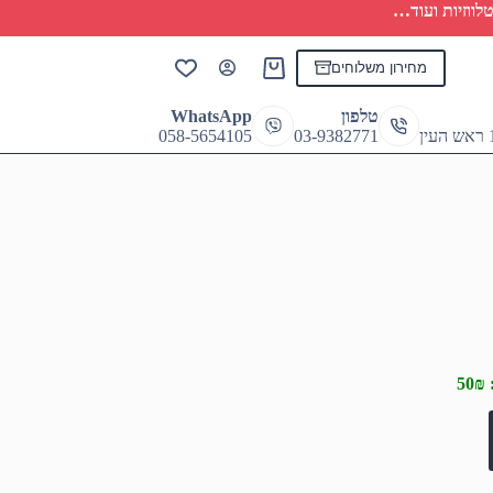
לווזיות ועוד…
מחירון משלוחים
Shopping
cart
טלפון
WhatsApp
058-5654105
03-9382771