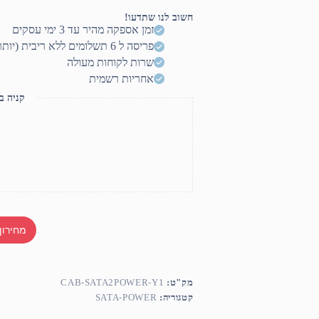
to
2xSATA
חשוב לנו שתדעו!
זמן אספקה מהיר עד 3 ימי עסקים
פריסה ל 6 תשלומים ללא ריבית (יותר? דברו איתנו)
שרות לקוחות מעולה
אחריות רשמית
קניה ב
מחירון
מק"ט:
CAB-SATA2POWER-Y1
קטגוריה:
SATA-POWER