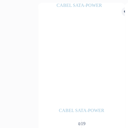
ouse power
CABEL SATA-POWER
₪
19