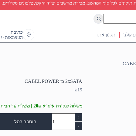
יקונים לכל סוגי המחשב, מכירת מחשבים וציוד היקפי,טלפונים סלולרים, ט
כתובת
ם שלנו
תקנון אתר
העצמאות 19 ראש העין
CABE
CABEL POWER to 2xSATA
₪
19
משלוח לנקודת איסוף: 20₪ | משלוח עד הבית: 50₪
כמות
של
הוספה לסל
CABEL
POWER