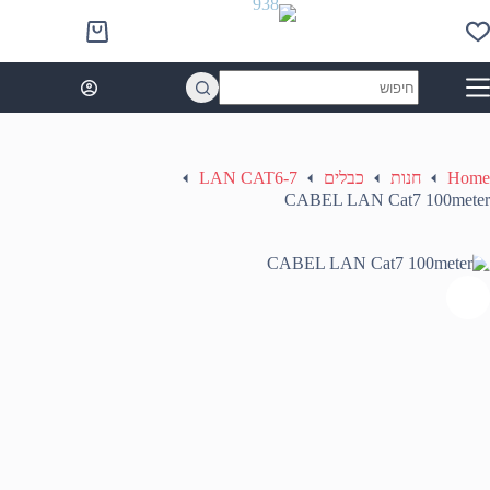
Ski
t
Shopping
conten
cart
No
results
Home
חנות
כבלים
LAN CAT6-7
CABEL LAN Cat7 100meter