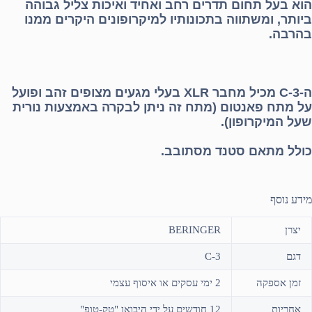
הוא בעל תחום תדרים רחב ואחיד ואיכות צליל גבוהה
ביותר, ומשתווה בתכונותיו למיקרופונים היקרים ממנו
בהרבה.
ה-C-3 מכיל מחבר XLR בעלי מגעים מצופים זהב ופועל
על מתח פאנטום (מתח זה ניתן לבקרה באמצעות נורית
שעל המיקרופון).
כולל מתאם סטנד מסתובב.
מידע נוסף
יצרן
BERINGER
דגם
C-3
זמן אספקה
2 ימי עסקים או איסוף עצמי
אחריות
12 חודשים על ידי היבואן "טק-טופ"