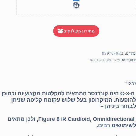
מחירון משלוחים
מק"ט:
8997070K2
קטגוריה:
מיקרופונים קונדנסר
תיאור
ה-C-3 הינו קונדנסר המתאים להקלטות מקצועיות וכמוכן
להופעות. המיקרופון בעל שלוש עקומת קליטה שניתן
לבחור ביניהן –
Cardioid, Omnidirectional או Figure 8, ולכן מתאים
לשימושים רבים.