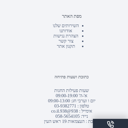
מפת האתר
השירותים שלנו
אודותנו
הצהרת נגישות
צור קשר
תקנון אתר
כתובת ושעות פתיחה
שעות פעילות החנות
א'-ה' 09:00-19:00
יום ו וערבי חג: 09:00-13:00
טלפון :
03-9382771
אימייל :
938@938.co.il
נייד: 058-5654105
כתובת : העצמאות 19 ראש העין