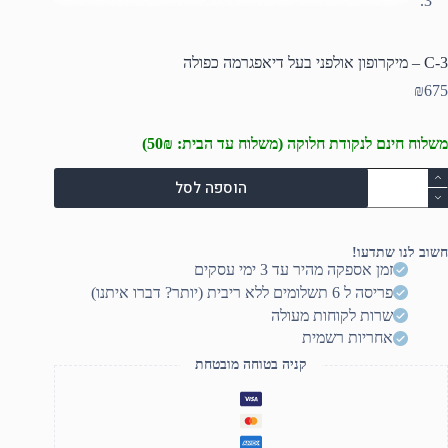
C-3 – מיקרופון אולפני בעל דיאפגרמה כפולה
₪
675
משלוח חינם לנקודת חלוקה (משלוח עד הבית: 50₪)
מות
הוספה לסל
ל
C
חשוב לנו שתדעו!
יקרופון
זמן אספקה מהיר עד 3 ימי עסקים
ולפני
פריסה ל 6 תשלומים ללא ריבית (יותר? דברו איתנו)
על
יאפגרמה
שרות לקוחות מעולה
פולה
אחריות רשמית
קניה בטוחה מובטחת