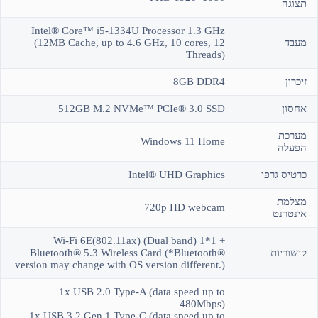
תצוגה
Intel® Core™ i5-1334U Processor 1.3 GHz
מעבד
(12MB Cache, up to 4.6 GHz, 10 cores, 12
Threads)
זיכרון
8GB DDR4
אחסון
512GB M.2 NVMe™ PCIe® 3.0 SSD
מערכת
Windows 11 Home
הפעלה
כרטיס גרפי
Intel® UHD Graphics
מצלמת
720p HD webcam
אינטרנט
Wi-Fi 6E(802.11ax) (Dual band) 1*1 +
קישוריות
Bluetooth® 5.3 Wireless Card (*Bluetooth®
version may change with OS version different.)
1x USB 2.0 Type-A (data speed up to
480Mbps)
1x USB 3.2 Gen 1 Type-C (data speed up to