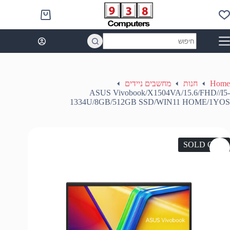
Ski
t
Shopping
conten
cart
No
results
Home
חנות
מחשבים ניידים
ASUS Vivobook/X1504VA/15.6/FHD//I5-
1334U/8GB/512GB SSD/WIN11 HOME/1YOS
SOLD OUT