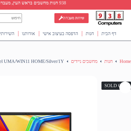
Ski
938
חנות מחשבים בראש העין, מעבדת ת
t
conten
No
שירות מעבדה
results
דף הבית
חנות
הדפסה בעיצוב אישי
אודותנו
השירותי
Home
חנות
מחשבים ניידים
tel UMA/WIN11 HOME/Silver/1Y
SOLD OUT