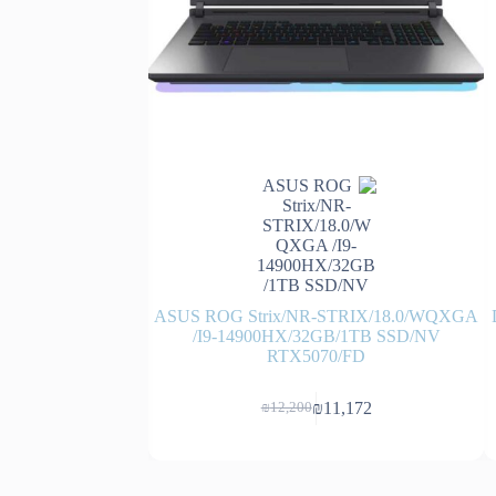
0 13.3 FHD/ Ultra 7
ASUS ROG Strix/NR-STRIX/18.0/WQXGA
2SSD/INTEL
/I9-14900HX/32GB/1TB SSD/NV
IN11PRO/3YOS
RTX5070/FD
9,034
₪
11,172
₪
12,200
המחיר
המחיר
הנוכחי
המקורי
היה:
הוא:
₪12,200.
₪11,172.