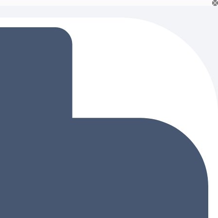
Ski
t
conten