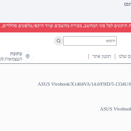
יקונים לכל סוגי המחשב, מכירת מחשבים וציוד היקפי,טלפונים סלולרים, ט
No
results
כתובת
ם שלנו
תקנון אתר
העצמאות 19 ראש העין
ASUS Vivobook/X1404VA/14.0/FHD/5-1334U