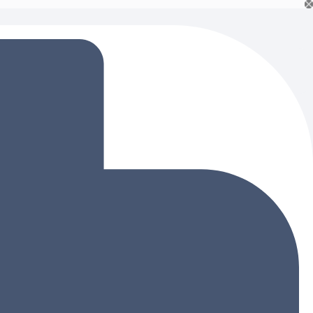
Ski
t
conten