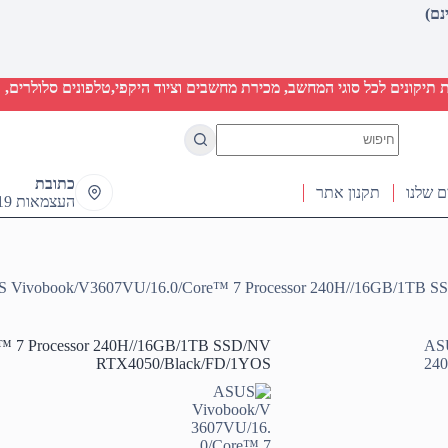
יקונים לכל סוגי המחשב, מכירת מחשבים וציוד היקפי,טלפונים סלולרים, ט
No
results
כתובת
ם שלנו
תקנון אתר
העצמאות 19 ראש העין
 Vivobook/V3607VU/16.0/Core™ 7 Processor 240H//16GB/1TB 
™ 7 Processor 240H//16GB/1TB SSD/NV
RTX4050/Black/FD/1YOS