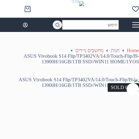
Ski
t
Shopping
conten
cart
No
results
Home
חנות
מחשבים ניידים
ASUS Vivobook S14 Flip/TP3402VA/14.0/Touch-Flip/I9-
13900H/16GB/1TB SSD//WIN11 HOME/1YOS
SOLD OUT