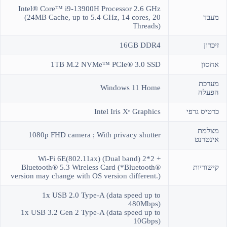
Intel® Core™ i9-13900H Processor 2.6 GHz
מעבד
(24MB Cache, up to 5.4 GHz, 14 cores, 20
Threads)
זיכרון
16GB DDR4
אחסון
1TB M.2 NVMe™ PCIe® 3.0 SSD
מערכת
Windows 11 Home
הפעלה
כרטיס גרפי
Intel Iris Xᵉ Graphics
מצלמת
1080p FHD camera ; With privacy shutter
אינטרנט
Wi-Fi 6E(802.11ax) (Dual band) 2*2 +
קישוריות
Bluetooth® 5.3 Wireless Card (*Bluetooth®
version may change with OS version different.)
1x USB 2.0 Type-A (data speed up to
480Mbps)
1x USB 3.2 Gen 2 Type-A (data speed up to
10Gbps)