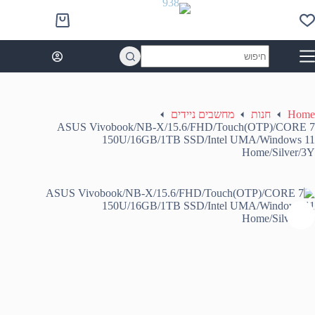
Ski
t
Shopping
conten
cart
No
results
Home
חנות
מחשבים ניידים
ASUS Vivobook/NB-X/15.6/FHD/Touch(OTP)/CORE 7
150U/16GB/1TB SSD/Intel UMA/Windows 11
Home/Silver/3Y