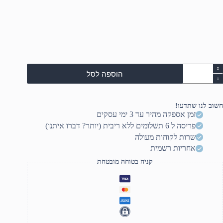
מות
הוספה לסל
ל
ASU
Vivobook/NB
X/15.6/FHD/Touch(OTP)/COR
חשוב לנו שתדעו!
זמן אספקה מהיר עד 3 ימי עסקים
150U/16GB/1T
פריסה ל 6 תשלומים ללא ריבית (יותר? דברו איתנו)
SSD/Inte
UMA/Window
שרות לקוחות מעולה
1
אחריות רשמית
Home/Silver/3
קניה בטוחה מובטחת