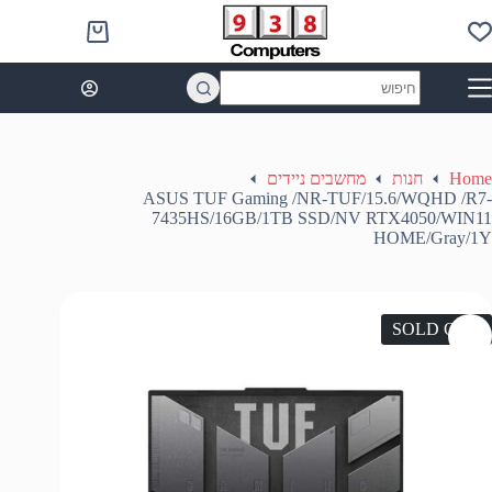
Ski
t
Shopping
conten
cart
No
results
Home
חנות
מחשבים ניידים
ASUS TUF Gaming /NR-TUF/15.6/WQHD /R7-
7435HS/16GB/1TB SSD/NV RTX4050/WIN11
HOME/Gray/1Y
SOLD OUT