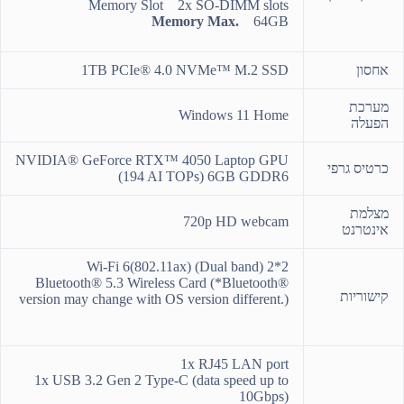
Memory Slot 2x SO-DIMM slots
Memory Max.
64GB
אחסון
1TB PCIe® 4.0 NVMe™ M.2 SSD
מערכת
Windows 11 Home
הפעלה
NVIDIA® GeForce RTX™ 4050 Laptop GPU
כרטיס גרפי
(194 AI TOPs) 6GB GDDR6
מצלמת
720p HD webcam
אינטרנט
Wi-Fi 6(802.11ax) (Dual band) 2*2
Bluetooth® 5.3 Wireless Card (*Bluetooth®
קישוריות
version may change with OS version different.)
1x RJ45 LAN port
1x USB 3.2 Gen 2 Type-C (data speed up to
10Gbps)