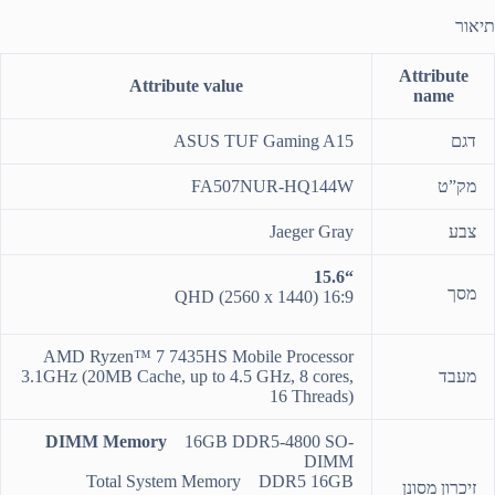
תיאור
Attribute
Attribute value
name
דגם
ASUS TUF Gaming A15
מק”ט
FA507NUR-HQ144W
צבע
Jaeger Gray
“15.6
מסך
QHD (2560 x 1440) 16:9
AMD Ryzen™ 7 7435HS Mobile Processor
מעבד
3.1GHz (20MB Cache, up to 4.5 GHz, 8 cores,
16 Threads)
DIMM Memory
16GB DDR5-4800 SO-
DIMM
Total System Memory DDR5 16GB
זיכרון מסונן