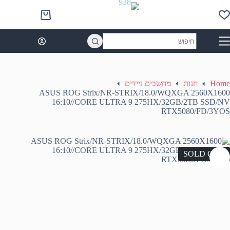
Ski
t
Shopping
conten
cart
No
results
Home
חנות
מחשבים ניידים
ASUS ROG Strix/NR-STRIX/18.0/WQXGA 2560X1600
16:10//CORE ULTRA 9 275HX/32GB/2TB SSD/NV
RTX5080/FD/3YOS
SOLD OUT