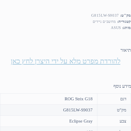
מק"ט:
G815LW-S9037
קטגוריה:
מחשבים ניידים
מותג:
ASUS
תיאור
להורדת מפרט מלא על ידי היצרן לחץ כאן
מידע נוסף
דגם
ROG Strix G18
מק"ט
G815LW-S9037
צבע
Eclipse Gray