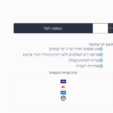
כמו
הוספה לסל
ש
ASU
RO
Strix/NR
חשוב לנו שתדעו!
STRIX/16.0/WQXGACOR
זמן אספקה מהיר עד 3 ימי עסקים
ULTR
פריסה ל 6 תשלומים ללא ריבית (יותר? דברו איתנו)
275HX/64GB/2T
שרות לקוחות מעולה
SSD/N
אחריות רשמית
RTX5080/FD/3
קניה בטוחה מובטחת