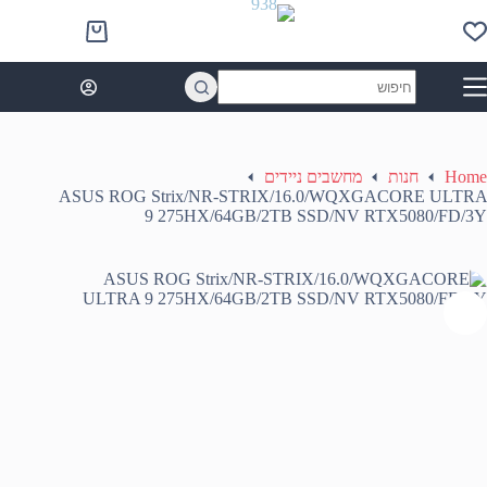
Ski
t
Shopping
conten
cart
No
results
מחשבים ניידים
חנות
Home
ASUS ROG Strix/NR-STRIX/16.0/WQXGACORE ULTRA
9 275HX/64GB/2TB SSD/NV RTX5080/FD/3Y