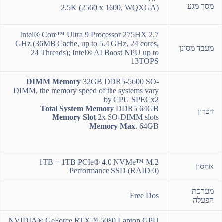
מסך מגע
2.5K (2560 x 1600, WQXGA)
Intel® Core™ Ultra 9 Processor 275HX 2.7
GHz (36MB Cache, up to 5.4 GHz, 24 cores,
מעבד מסונן
24 Threads); Intel® AI Boost NPU up to
13TOPS
DIMM Memory
32GB DDR5-5600 SO-
DIMM, the memory speed of the systems vary
by CPU SPECx2
Total System Memory
DDR5 64GB
זיכרון
Memory Slot
2x SO-DIMM slots
Memory Max
. 64GB
1TB + 1TB PCIe® 4.0 NVMe™ M.2
אחסון
Performance SSD (RAID 0)
מערכת
Free Dos
הפעלה
NVIDIA® GeForce RTX™ 5080 Laptop GPU