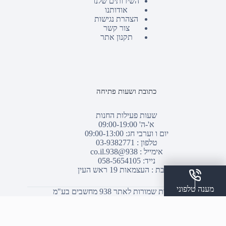
השירותים שלנו
אודותנו
הצהרת נגישות
צור קשר
תקנון אתר
כתובת ושעות פתיחה
שעות פעילות החנות
א'-ה' 09:00-19:00
יום ו וערבי חג: 09:00-13:00
טלפון :
03-9382771
אימייל :
938@938.co.il
נייד: 058-5654105
כתובת : העצמאות 19 ראש העין
מענה טלפוני
© כל הזכויות שמורות לאתר 938 מחשבים בע"מ
שלח הודעת ווצאפ