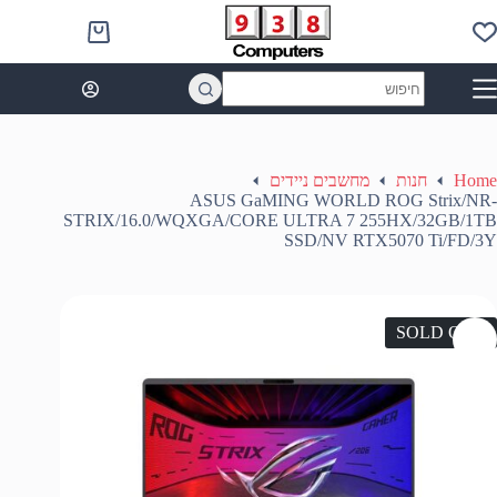
Ski
t
Shopping
conten
cart
No
results
Home
חנות
מחשבים ניידים
ASUS GaMING WORLD ROG Strix/NR-
STRIX/16.0/WQXGA/CORE ULTRA 7 255HX/32GB/1TB
SSD/NV RTX5070 Ti/FD/3Y
SOLD OUT