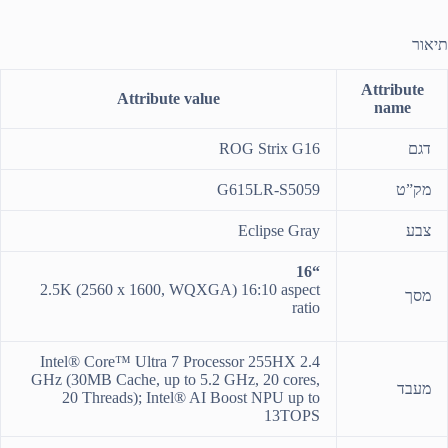
תיאור
Attribute
Attribute value
name
דגם
ROG Strix G16
מק”ט
G615LR-S5059
צבע
Eclipse Gray
“16
2.5K (2560 x 1600, WQXGA) 16:10 aspect
מסך
ratio
Intel® Core™ Ultra 7 Processor 255HX 2.4
GHz (30MB Cache, up to 5.2 GHz, 20 cores,
מעבד
20 Threads); Intel® AI Boost NPU up to
13TOPS