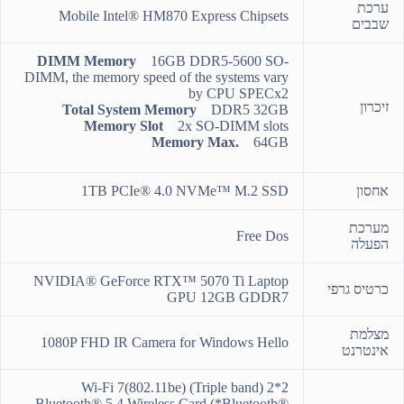
ערכת
Mobile Intel® HM870 Express Chipsets
שבבים
DIMM Memory
16GB DDR5-5600 SO-
DIMM, the memory speed of the systems vary
by CPU SPECx2
זיכרון
Total System Memory
DDR5 32GB
Memory Slot
2x SO-DIMM slots
Memory Max.
64GB
אחסון
1TB PCIe® 4.0 NVMe™ M.2 SSD
מערכת
Free Dos
הפעלה
NVIDIA® GeForce RTX™ 5070 Ti Laptop
כרטיס גרפי
GPU 12GB GDDR7
מצלמת
1080P FHD IR Camera for Windows Hello
אינטרנט
Wi-Fi 7(802.11be) (Triple band) 2*2
Bluetooth® 5.4 Wireless Card (*Bluetooth®