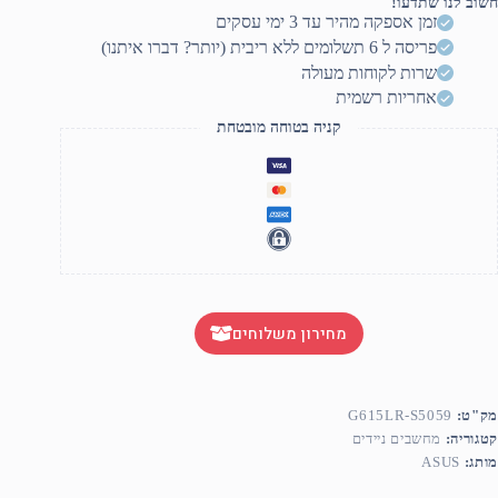
חשוב לנו שתדעו!
זמן אספקה מהיר עד 3 ימי עסקים
פריסה ל 6 תשלומים ללא ריבית (יותר? דברו איתנו)
שרות לקוחות מעולה
אחריות רשמית
קניה בטוחה מובטחת
מחירון משלוחים
מק"ט:
G615LR-S5059
קטגוריה:
מחשבים ניידים
מותג:
ASUS