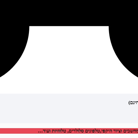
בים וציוד היקפי,טלפונים סלולרים, טלווזיות ועוד…