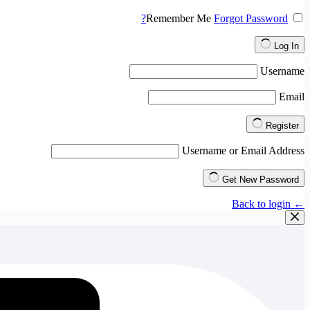
Remember Me
Forgot Password?
Log In
Username
Email
Register
Username or Email Address
Get New Password
← Back to login