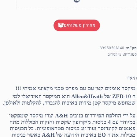
מחירון משלוחים
מק"ט:
8995050M40
קטגוריה:
מיקסרים
תיאור
מיקסר אומנים קטן עם עם מפרט טכני מקצועי אמיתי !!!
ה ZED-10 של Allen&Heath הוא המיקסר האידיאלי למי
שמחפש מיקסר קטן מידות באיכות להגברה, להקלטות ולאולפן.
על ידי החלפת הפיידרים בנובים A&H יצרו מיקסר קומפקטי
במיוחד עם 4 כניסות מיקרופון שקטות וחזקות הכוללות מתח
פאנטום לקונדנסר ועוד זוג כניסות סטראופוניות. כל הכניסות
מכילות את ה EQ באיכות הידועה של A&H כאשר כניסות