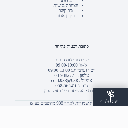
אודותנו
הצהרת נגישות
צור קשר
תקנון אתר
כתובת ושעות פתיחה
שעות פעילות החנות
א'-ה' 09:00-19:00
יום ו וערבי חג: 09:00-13:00
טלפון :
03-9382771
אימייל :
938@938.co.il
נייד: 058-5654105
כתובת : העצמאות 19 ראש העין
מענה טלפוני
© כל הזכויות שמורות לאתר 938 מחשבים בע"מ
שלח הודעת ווצאפ