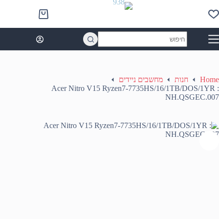
Ski
t
Shopping
conten
cart
No
results
Home
חנות
מחשבים ניידים
Acer Nitro V15 Ryzen7-7735HS/16/1TB/DOS/1YR :
NH.QSGEC.007