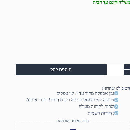
משלוח חינם עד הבית
מות
הוספה לסל
ל
Ace
Nitr
V1
חשוב לנו שתדעו!
Ryzen7
זמן אספקה מהיר עד 3 ימי עסקים
7735HS/16/1TB/DOS/1Y
פריסה ל 6 תשלומים ללא ריבית (יותר? דברו איתנו)
NH.QSGEC.00
שרות לקוחות מעולה
אחריות רשמית
קניה בטוחה מובטחת