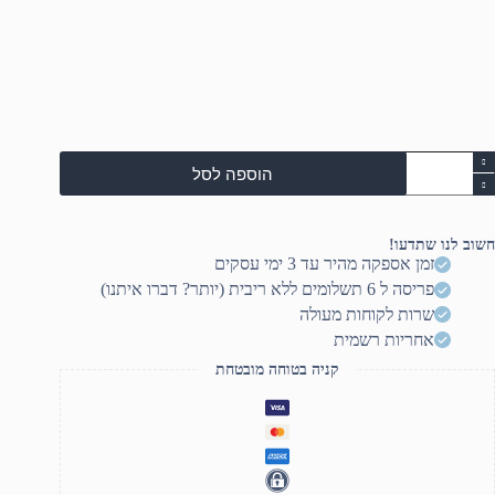
מות
הוספה לסל
ל
Ace
Nitr
V1
חשוב לנו שתדעו!
i5
זמן אספקה מהיר עד 3 ימי עסקים
13420H/16/512/Win11H/1Y
פריסה ל 6 תשלומים ללא ריבית (יותר? דברו איתנו)
NH.QNCEC.00
שרות לקוחות מעולה
אחריות רשמית
קניה בטוחה מובטחת