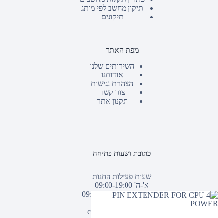
תיקון מחשב לפי מותג
תיקונים
מפת האתר
השירותים שלנו
אודותנו
הצהרת נגישות
צור קשר
תקנון אתר
כתובת ושעות פתיחה
שעות פעילות החנות
א'-ה' 09:00-19:00
יום ו וערבי חג: 09:00-13:00
טלפון :
03-9382771
אימייל :
938@938.co.il