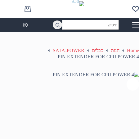
Ski
t
Shopping
conten
cart
No
results
Home
חנות
כבלים
SATA-POWER
4 PIN EXTENDER FOR CPU POWER