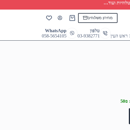
לווזיות ועוד…
מחירון משלוחים
Shopping
cart
טלפון
WhatsApp
058-5654105
03-9382771