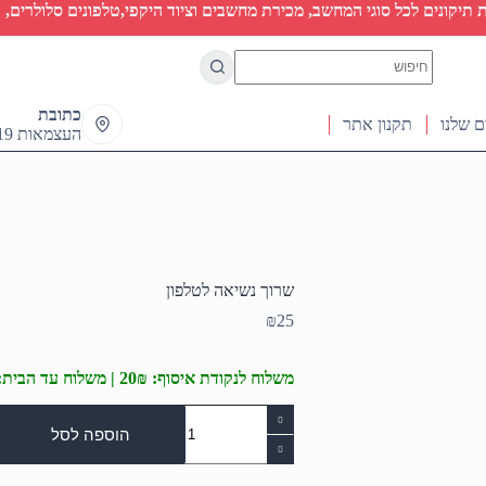
יקונים לכל סוגי המחשב, מכירת מחשבים וציוד היקפי,טלפונים סלולרים, ט
No
results
כתובת
ם שלנו
תקנון אתר
העצמאות 19 ראש העין
שרוך נשיאה לטלפון
₪
25
משלוח לנקודת איסוף: 20₪ | משלוח עד הבית: 50₪
כמות
של
הוספה לסל
שרוך
נשיאה