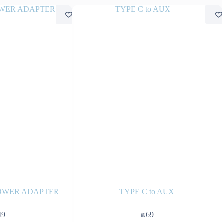
POWER ADAPTER
TYPE C to AUX
49
₪
69