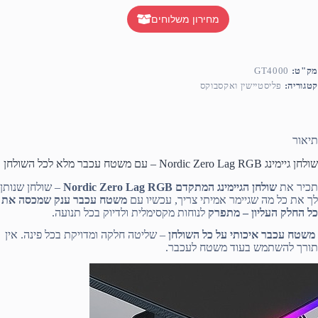
מחירון משלוחים
מק"ט:
GT4000
קטגוריה:
פליסטיישין ואקסבוקס
תיאור
שולחן גיימינג Nordic Zero Lag RGB – עם משטח עכבר מלא לכל השולחן
תכיר את
שולחן הגיימינג המתקדם Nordic Zero Lag RGB
– שולחן שנותן
לך את כל מה שגיימר אמיתי צריך, עכשיו עם
משטח עכבר ענק שמכסה את
כל החלק העליון – מתפרק
לנוחות מקסימלית ולדיוק בכל תנועה.
משטח עכבר איכותי על כל השולחן
– שליטה חלקה ומדויקת בכל פינה. אין
תורך להשתמש בעוד משטח לעכבר.