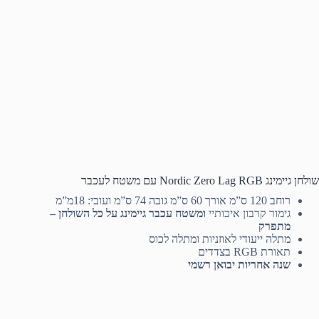
שולחן גיימינג Nordic Zero Lag RGB עם משטח לעכבר
רוחב 120 ס”מ אורך 60 ס”מ גובה 74 ס”מ ועובי: 18מ”מ
גימור קרבון איכותיי
ומשטח עכבר גיימינג על כל השולחן –
מתפרק
מתלה ייעודי לאוזניות ומתלה לכוס
תאורת RGB בצדדים
שנה אחריות יבואן רשמי