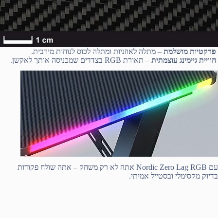
פרקטיות מושלמת
– מתלה לאוזניות ומתלה לכוס לנוחות מירבית.
חוויית גיימינג עוצמתית
– תאורת RGB בצדדים שמכניסה אותך לאקשן.
עם Nordic Zero Lag RGB אתה לא רק משחק – אתה שולח פקודות
בדיוק מקסימלי ובסטייל אמיתי.