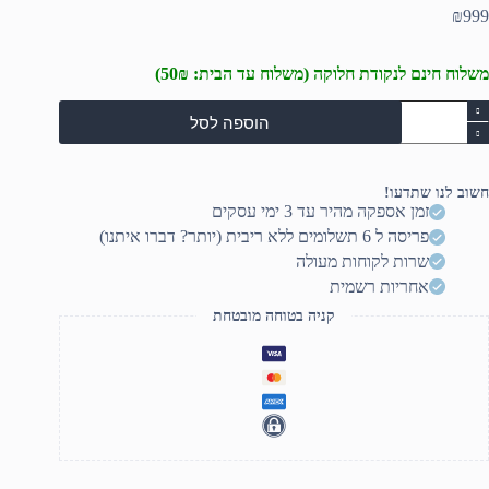
₪
999
משלוח חינם לנקודת חלוקה (משלוח עד הבית: 50₪)
מות
הוספה לסל
ל
ולחן
יימינג
Nordi
חשוב לנו שתדעו!
Zer
זמן אספקה מהיר עד 3 ימי עסקים
La
פריסה ל 6 תשלומים ללא ריבית (יותר? דברו איתנו)
RG
ם
שרות לקוחות מעולה
שטח
אחריות רשמית
עכבר
קניה בטוחה מובטחת