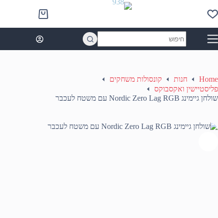
Ski
t
Shopping
conten
cart
No
results
Home
חנות
קונסולות משחקים
פליסטיישין ואקסבוקס
שולחן גיימינג Nordic Zero Lag RGB עם משטח לעכבר