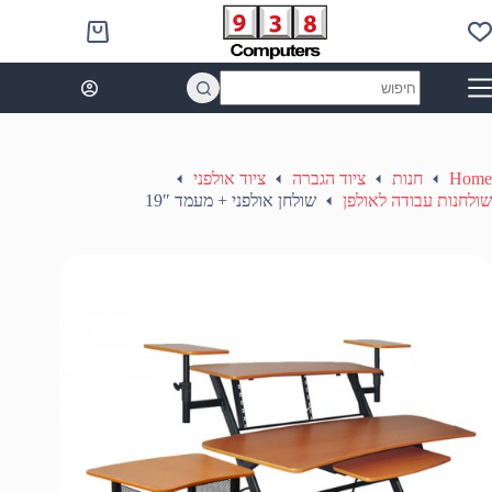
Ski
t
Shopping
conten
cart
No
results
Home
חנות
ציוד הגברה
ציוד אולפני
שולחנות עבודה לאולפן
שולחן אולפני + מעמד 19″