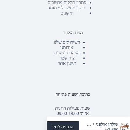
פתרון תקלות מחשבים
תיקון מחשב לפי מותג
תיקונים
מפת האתר
השירותים שלנו
אודותנו
הצהרת נגישות
צור קשר
תקנון אתר
כתובת ושעות פתיחה
שעות פעילות החנות
א'-ה' 09:00-19:00
יום ו וערבי חג: 09:00-13:00
טלפון :
03-9382771
שולחן אולפני + מעמד 19″
הוספה לסל
אימייל :
938@938.co.il
₪
2,680