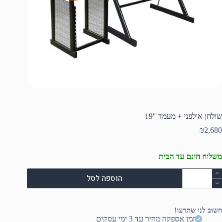
שולחן אולפני + מעמד 19″
₪
2,680
משלוח חינם עד הבית
מות
הוספה לסל
ל
ולחן
ולפני
חשוב לנו שתדעו!
עמד
זמן אספקה מהיר עד 3 ימי עסקים