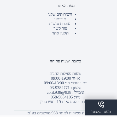
מפת האתר
השירותים שלנו
אודותנו
הצהרת נגישות
צור קשר
תקנון אתר
כתובת ושעות פתיחה
שעות פעילות החנות
א'-ה' 09:00-19:00
יום ו וערבי חג: 09:00-13:00
טלפון :
03-9382771
אימייל :
938@938.co.il
נייד: 058-5654105
כתובת : העצמאות 19 ראש העין
מענה טלפוני
© כל הזכויות שמורות לאתר 938 מחשבים בע"מ