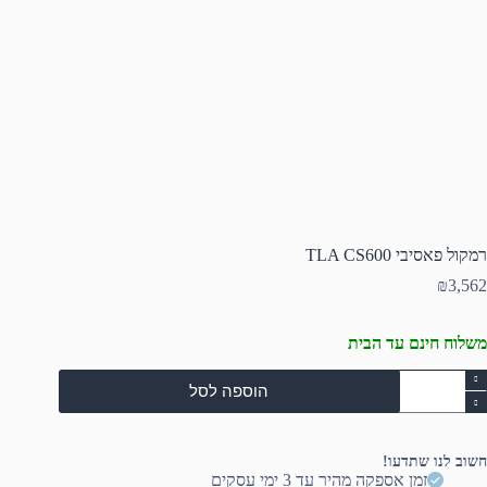
רמקול פאסיבי TLA CS600
₪
3,562
משלוח חינם עד הבית
מות
הוספה לסל
ל
מקול
אסיבי
TL
חשוב לנו שתדעו!
CS60
זמן אספקה מהיר עד 3 ימי עסקים