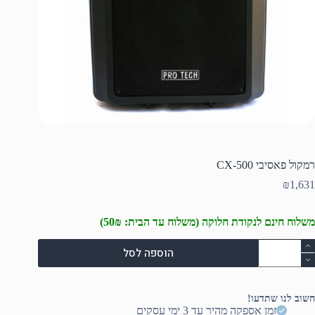
רמקול פאסיבי CX-500
₪
1,631
משלוח חינם לנקודת חלוקה (משלוח עד הבית: 50₪)
מות
הוספה לסל
ל
מקול
אסיבי
CX
חשוב לנו שתדעו!
50
זמן אספקה מהיר עד 3 ימי עסקים