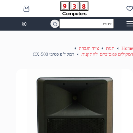
Ski
t
Shopping
conten
cart
No
results
Home
חנות
ציוד הגברה
רמקולים פאסיביים ולהתקנות
רמקול פאסיבי CX-500