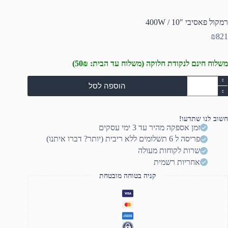
רמקול פאסיבי 10″ / 400W
₪
821
משלוח חינם לנקודת חלוקה (משלוח עד הבית: 50₪)
מות
הוספה לסל
ל
מקול
אסיבי
10"
חשוב לנו שתדעו!
זמן אספקה מהיר עד 3 ימי עסקים
400
פריסה ל 6 תשלומים ללא ריבית (יותר? דברו איתנו)
שרות לקוחות מעולה
אחריות רשמית
קניה בטוחה מובטחת