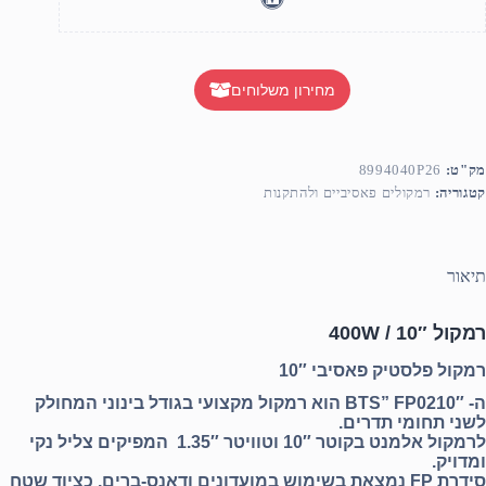
מחירון משלוחים
מק"ט:
8994040P26
קטגוריה:
רמקולים פאסיביים ולהתקנות
תיאור
רמקול 10″ / 400W
רמקול פלסטיק פאסיבי 10″
ה- BTS” FP0210″ הוא רמקול מקצועי בגודל בינוני המחולק
לשני תחומי תדרים.
לרמקול אלמנט בקוטר 10″ וטוויטר 1.35″ המפיקים צליל נקי
ומדויק.
סידרת FP נמצאת בשימוש במועדונים ודאנס-ברים, כציוד שטח