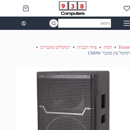
Ski
t
Shopping
conten
cart
No
results
Home
חנות
ציוד הגברה
רמקולים מוגברים
רמקול עץ מוגבר 1500W