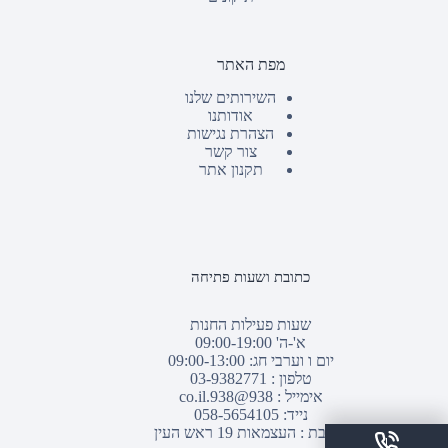
מפת האתר
השירותים שלנו
אודותנו
הצהרת נגישות
צור קשר
תקנון אתר
כתובת ושעות פתיחה
שעות פעילות החנות
א'-ה' 09:00-19:00
יום ו וערבי חג: 09:00-13:00
טלפון :
03-9382771
אימייל :
938@938.co.il
נייד: 058-5654105
כתובת : העצמאות 19 ראש העין