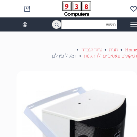
Ski
t
Shopping
conten
cart
No
results
Home
חנות
ציוד הגברה
רמקולים פאסיביים ולהתקנות
רמקול עץ לבן