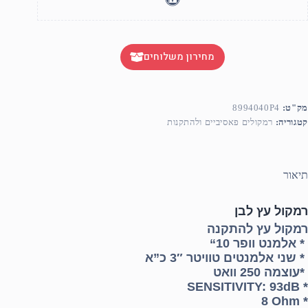
מחירון משלוחים
מק"ט:
8994040P4
קטגוריה:
רמקולים פאסיביים ולהתקנות
תיאור
רמקול עץ לבן
רמקול עץ להתקנה
*
אלמנט וופר 10
“
*
שני אלמנטים טוויטר 3″ כ”א
*
עוצמה 250 וואט
SENSITIVITY: 93dB
*
8 Ohm
*