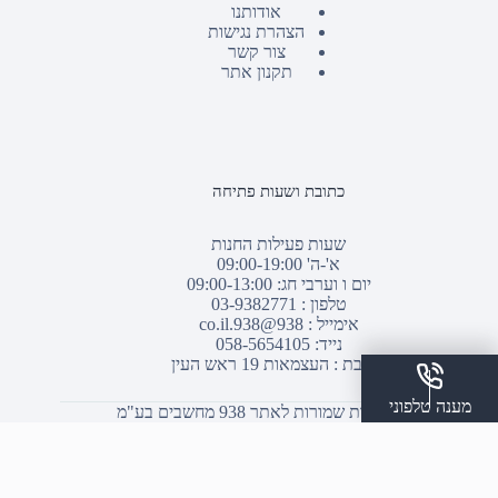
אודותנו
הצהרת נגישות
צור קשר
תקנון אתר
כתובת ושעות פתיחה
שעות פעילות החנות
א'-ה' 09:00-19:00
יום ו וערבי חג: 09:00-13:00
טלפון :
03-9382771
אימייל :
938@938.co.il
נייד: 058-5654105
כתובת : העצמאות 19 ראש העין
מענה טלפוני
© כל הזכויות שמורות לאתר 938 מחשבים בע"מ
שלח הודעת ווצאפ