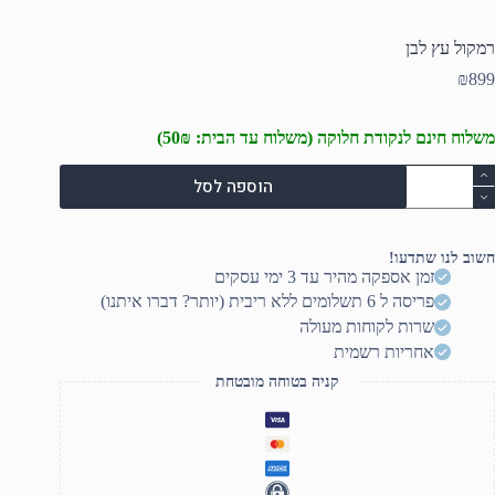
רמקול עץ לבן
₪
899
משלוח חינם לנקודת חלוקה (משלוח עד הבית: 50₪)
מות
הוספה לסל
ל
מקול
ץ
בן
חשוב לנו שתדעו!
זמן אספקה מהיר עד 3 ימי עסקים
פריסה ל 6 תשלומים ללא ריבית (יותר? דברו איתנו)
שרות לקוחות מעולה
אחריות רשמית
קניה בטוחה מובטחת