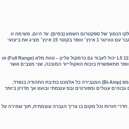
קו הנמוך של ספקטרום השמע (בסים). עד היום, משימה זו
– הרמקול המוגבר עם טוויטר 1 אינץ׳ ווופר בקוטר 15 אינץ׳ מציג את ביצועי
L5 11
יכול לעבוד גם כרמקול עליון – טווח מלא (Full Range) או
ופר מתאפשרת בזכות האקולייזר המובנה, שני מצבים אשר
מצוייד במגבר עוצמתי, יעיל וקל משקל. המגבר בדירוג Class-D ובהספק של 1000 וואט עובד בתצורת ביי-אמפ (Bi-Amp) המגבירה כל אלמנט בתיבת התהודה בנפרד,
בוהים עגולים ומפורטים ובס עוצמתי ובועט אך מדויק ביותר
חדרי חזרות וכל מקום בו צריך הגברה עוצמתית, תוך שמירה על