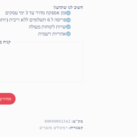
מוגבר
L5
חשוב לנו שתדעו!
115
זמן אספקה מהיר עד 3 ימי עסקים
FA
פריסה ל 6 תשלומים ללא ריבית (יותר? דברו איתנו)
מבית
HK
שרות לקוחות מעולה
Audio
אחריות רשמית
קניה ב
מחירון
מק"ט:
89990902342
קטגוריה:
רמקולים מוגברים