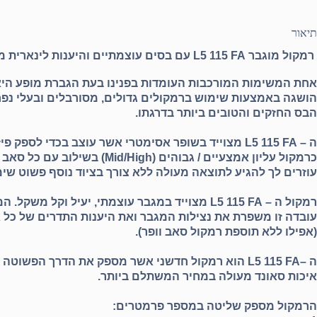
תיאור
רמקול מוגבר L5 115 FA עם בסים עוצמתיים והיענות לינארית מבית HK Audio
אחת המשימות המורכבות העומדות בפנינו בעת הגברת מופע היא ל
הושגה באמצעות שימוש ברמקולים גדולים, מסורבלים ובעלי נפח רב. חברת HK Audio
הבס החזקים והטובים ביותר בדרגתו.
ה –
L5 115 FA
מצוייד בשופר אסימטרי אשר עוצב בכדי לספק פי
כרמקול עליון אמצעיים / גבוהים (Mid/High) בשילוב עם כל סאב וופר מסדרת
עוזרים לך להגיע לתוצאה מעולה ללא צורך בציוד נוסף פשוט שי
רמקול ה –
L5 115 FA
עובדה זו משפרת את נצילות המגבר ואת היענות התדרים של כל 
(אפילו ללא תוספת רמקול סאב וופר).
ה –
L5 115 FA
הוא רמקול חדשני אשר מספק את הדרך הפשוטה ביות
איכות סאונד מעולה במחיר המשתלם ביותר.
הרמקול מספק שליטה במספר פרמטרים: