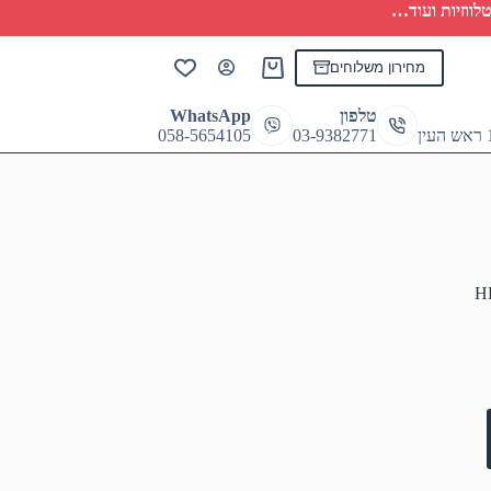
לווזיות ועוד…
מחירון משלוחים
Shopping
cart
טלפון
WhatsApp
058-5654105
03-9382771