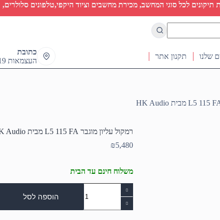
יקונים לכל סוגי המחשב, מכירת מחשבים וציוד היקפי,טלפונים סלולרים, ט
כתובת
ם שלנו
תקנון אתר
העצמאות 19 ראש העין
רמקול עליון מוגבר L5 115 FA מבית HK Audio
₪
5,480
משלוח חינם עד הבית
כמות
של
הוספה לסל
רמקול
עליון