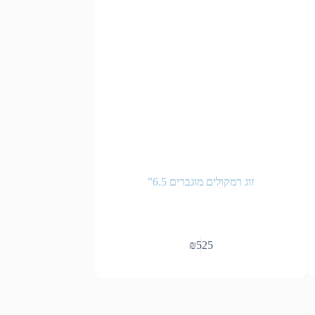
זוג רמקולים מוגברים 6.5”
רמקול מוגבר 8″ – Apextone – PA 208 a
5
₪
525