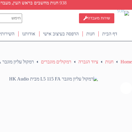
Ski
938
חנות מחשבים בראש העין, מעבדת ת
t
conten
No
שירות מעבדה
results
דף הבית
חנות
הדפסה בעיצוב אישי
אודותנו
השירותי
Home
חנות
ציוד הגברה
רמקולים מוגברים
רמקול עליון מוגבר L5 115 FA מבית HK Audio