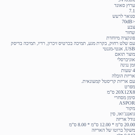
ערוץ סאונד
7.1
סנואר לרעש
<70dB
צבע
שחור
פונקציה מיוחדת
עם שלט רחוק, בקרת מגע, תמיכה בכרטיס זיכרון, רדיו, תמיכה בדיסק
USB, אנטי-מגנטי
מוצר תואם
אוניברסלי
זמן נגינה
4 שעות
אריזת הובלה
עם אריזת קריסטל קמעונאית.
מפרט
20X12X8 ס”מ
סימן מסחרי
ASPOR
מקור
גואנגג’ואו, סין
גודל אריזה
20.00 ס”מ * 12.00 ס”מ * 8.00 ס”מ
משקל ברוטו של האריזה