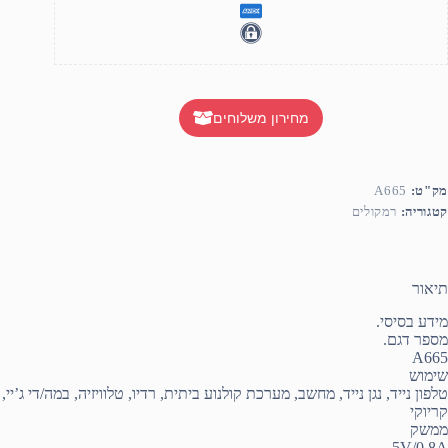
מחירון משלוחים
מק"ט:
A665
קטגוריה:
רמקולים
תיאור
מידע בסיסי.
מספר דגם.
A665
שימוש
טלפון נייד, נגן נייד, מחשב, מערכת קולנוע ביתית, רדיו, טלוויזיה, במה/די ג’יי,
קריוקי
ממשק
5V/0.8A