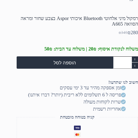
רמקול מיני אלחוטי Bluetooth איכותי Aspor בצבע שחור ומראה
הסוואה A665
₪
280
₪
349
המחיר
המחיר
הנוכחי
המקורי
היה:
הוא:
משלוח לנקודת איסוף: 20₪ | משלוח עד הבית: 50₪
₪349.
₪280.
מות
הוספה לסל
ל
מקול
יני
לחוטי
חשוב לנו שתדעו!
Bluetoot
זמן אספקה מהיר עד 3 ימי עסקים
יכותי
פריסה ל 6 תשלומים ללא ריבית (יותר? דברו איתנו)
Aspo
צבע
שרות לקוחות מעולה
חור
אחריות רשמית
מראה
סוואה
קניה בטוחה מובטחת
A66