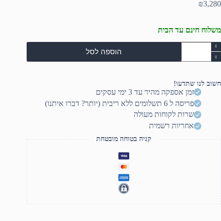
₪
3,280
משלוח חינם עד הבית
מות
הוספה לסל
ל
מקול
וגבר
RC
חשוב לנו שתדעו!
ART71
זמן אספקה מהיר עד 3 ימי עסקים
MK
פריסה ל 6 תשלומים ללא ריבית (יותר? דברו איתנו)
שרות לקוחות מעולה
אחריות רשמית
קניה בטוחה מובטחת