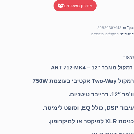
מחירון משלוחים
מק"ט:
8993030M48
קטגוריה:
רמקולים מוגברים
תיאור
רמקול מוגבר 12″ – ART 712-MK4
רמקול Two-Way אקטיבי בעוצמת 750W
וו’פר 12″. דרייבר טיטניום.
עיבוד DSP, כולל EQ, וסופט לימיטר.
כניסת XLR למיקסר או למיקרופון.