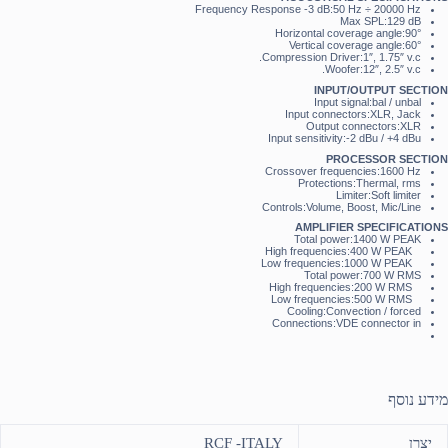
Frequency Response -3 dB:50 Hz ÷ 20000 Hz
Max SPL:129 dB
Horizontal coverage angle:90°
Vertical coverage angle:60°
Compression Driver:1″, 1.75″ v.c.
Woofer:12″, 2.5″ v.c.
INPUT/OUTPUT SECTION
Input signal:bal / unbal
Input connectors:XLR, Jack
Output connectors:XLR
Input sensitivity:-2 dBu / +4 dBu
PROCESSOR SECTION
Crossover frequencies:1600 Hz
Protections:Thermal, rms
Limiter:Soft limiter
Controls:Volume, Boost, Mic/Line
AMPLIFIER SPECIFICATIONS
Total power:1400 W PEAK
High frequencies:400 W PEAK
Low frequencies:1000 W PEAK
Total power:700 W RMS
High frequencies:200 W RMS
Low frequencies:500 W RMS
Cooling:Convection / forced
Connections:VDE connector in
מידע נוסף
יצרן
RCF -ITALY