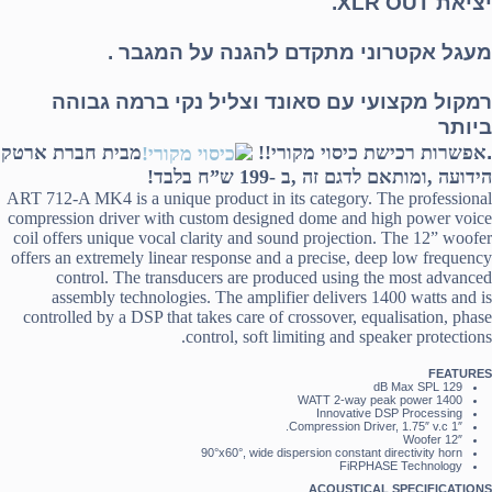
יציאת XLR OUT.
מעגל אקטרוני מתקדם להגנה על המגבר .
רמקול מקצועי עם סאונד וצליל נקי ברמה
גבוהה
ביותר
.
אפשרות רכישת כיסוי מקורי!!
מבית חברת ארטק
הידועה ,ומותאם לדגם זה ,ב -199 ש”ח בלבד!
ART 712-A MK4 is a unique product in its category. The professional
compression driver with custom designed dome and high power voice
coil offers unique vocal clarity and sound projection. The 12” woofer
offers an extremely linear response and a precise, deep low frequency
control. The transducers are produced using the most advanced
assembly technologies. The amplifier delivers 1400 watts and is
controlled by a DSP that takes care of crossover, equalisation, phase
control, soft limiting and speaker protections.
FEATURES
129 dB Max SPL
1400 WATT 2-way peak power
Innovative DSP Processing
1″ Compression Driver, 1.75″ v.c.
12″ Woofer
90°x60°, wide dispersion constant directivity horn
FiRPHASE Technology
ACOUSTICAL SPECIFICATIONS