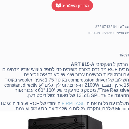
מחירון משלוחים
מק"ט:
8756743564
קטגוריה:
רמקולים מוגברים
תיאור
הרמקול האקטיבי
915-A
ART
מבית
RCF
מהונדס בצורה מופתית כדי לספק ביצועי אודיו מדהימים
עם ורסטיליות מרשימה עבור שימושי סאונד אינטנסיביים.
השילוב של compression driver בקוטר 1.75 אינץ’, woofer בקוטר
15 אינץ’, מגבר 2100W דו-ערוצי, ומוליך גלים “constant directivity
True Resistive”, מספק כיסוי עקבי של 100° x 60° עבור אזור
ההאזנה עם עד 131dB
SPL
של סאונד נטול דיסטורשן.
תשלבו עם כל זה את ה-
FiRPHASE
הייחודי של
RCF
ועיבוד ה-Bass
Motion שלהם, ותקבלו צלילות מושלמת עם בס עמוק ועוצמתי.