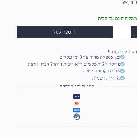
₪
4,480
משלוח חינם עד הבית
מות
הוספה לסל
ל
מקול
וגבר
RC
חשוב לנו שתדעו!
ART
זמן אספקה מהיר עד 3 ימי עסקים
91
פריסה ל 6 תשלומים ללא ריבית (יותר? דברו איתנו)
MK
שרות לקוחות מעולה
אחריות רשמית
קניה בטוחה מובטחת