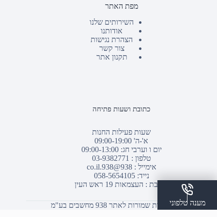
מפת האתר
השירותים שלנו
אודותנו
הצהרת נגישות
צור קשר
תקנון אתר
כתובת ושעות פתיחה
שעות פעילות החנות
א'-ה' 09:00-19:00
יום ו וערבי חג: 09:00-13:00
טלפון :
03-9382771
אימייל :
938@938.co.il
נייד: 058-5654105
כתובת : העצמאות 19 ראש העין
מענה טלפוני
© כל הזכויות שמורות לאתר 938 מחשבים בע"מ