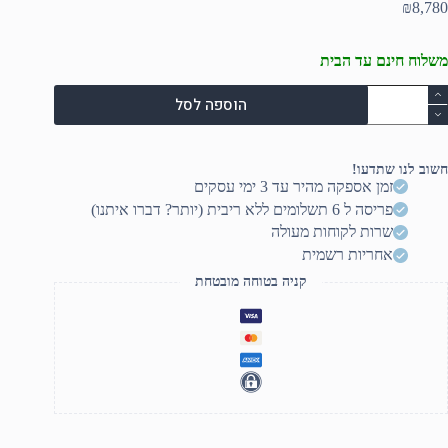
₪
8,780
משלוח חינם עד הבית
מות
הוספה לסל
ל
מקול
וגבר
RC
חשוב לנו שתדעו!
93
זמן אספקה מהיר עד 3 ימי עסקים
פריסה ל 6 תשלומים ללא ריבית (יותר? דברו איתנו)
שרות לקוחות מעולה
אחריות רשמית
קניה בטוחה מובטחת