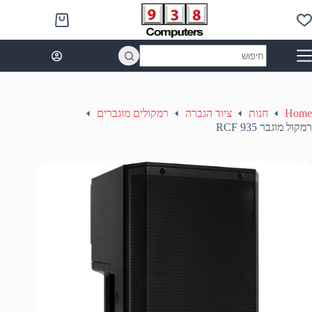
Ski
t
Shopping
conten
cart
No
results
Home
חנות
ציוד הגברה
רמקולים מוגברים
רמקול מוגבר RCF 935