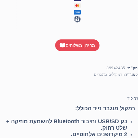
מחירון משלוחים
מק"ט:
89942435
קטגוריה:
רמקולים מוגברים
תיאור
רמקול מוגבר נייד הכולל:
נגן USB/SD וחיבור Bluetooth להשמעת מוזיקה +
שלט רחוק.
2 מיקרופנים אלחוטיים.