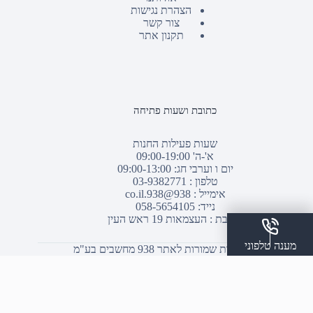
הצהרת נגישות
צור קשר
תקנון אתר
כתובת ושעות פתיחה
שעות פעילות החנות
א'-ה' 09:00-19:00
יום ו וערבי חג: 09:00-13:00
טלפון :
03-9382771
אימייל :
938@938.co.il
נייד: 058-5654105
כתובת : העצמאות 19 ראש העין
מענה טלפוני
© כל הזכויות שמורות לאתר 938 מחשבים בע"מ
שלח הודעת ווצאפ