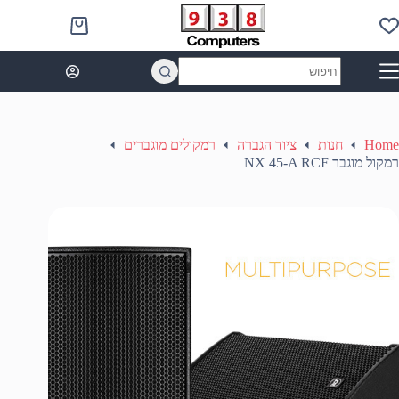
Ski
t
Shopping
conten
cart
No
results
Home
חנות
ציוד הגברה
רמקולים מוגברים
רמקול מוגבר NX 45-A RCF