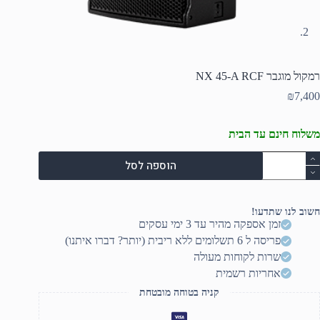
רמקול מוגבר NX 45-A RCF
₪
7,400
משלוח חינם עד הבית
מות
הוספה לסל
ל
מקול
וגבר
N
חשוב לנו שתדעו!
45
זמן אספקה מהיר עד 3 ימי עסקים
פריסה ל 6 תשלומים ללא ריבית (יותר? דברו איתנו)
RC
שרות לקוחות מעולה
אחריות רשמית
קניה בטוחה מובטחת